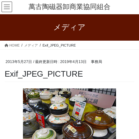
コ
ナ
萬古陶磁器卸商業協同組合
ン
ビ
テ
ゲ
ン
ー
メディア
ツ
シ
へ
ョ
ス
ン
HOME
メディア
Exif_JPEG_PICTURE
キ
に
ッ
移
プ
動
2013年5月27日
/ 最終更新日時 :
2019年4月13日
事務局
Exif_JPEG_PICTURE