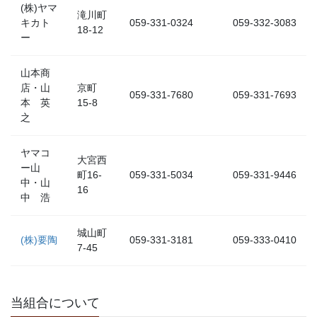
(株)ヤマ
滝川町
キカト
059-331-0324
059-332-3083
18-12
ー
山本商
店・山
京町
059-331-7680
059-331-7693
本 英
15-8
之
ヤマコ
大宮西
ー山
町16-
059-331-5034
059-331-9446
中・山
16
中 浩
城山町
(株)要陶
059-331-3181
059-333-0410
7-45
当組合について