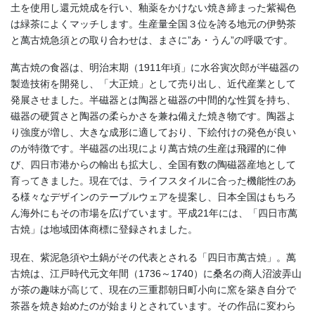
土を使用し還元焼成を行い、釉薬をかけない焼き締まった紫褐色
は緑茶によくマッチします。生産量全国３位を誇る地元の伊勢茶
と萬古焼急須との取り合わせは、まさに”あ・うん”の呼吸です。
萬古焼の食器は、明治末期（1911年頃」に水谷寅次郎が半磁器の
製造技術を開発し、「大正焼」として売り出し、近代産業として
発展させました。半磁器とは陶器と磁器の中間的な性質を持ち、
磁器の硬質さと陶器の柔らかさを兼ね備えた焼き物です。陶器よ
り強度が増し、大きな成形に適しており、下絵付けの発色が良い
のが特徴です。半磁器の出現により萬古焼の生産は飛躍的に伸
び、四日市港からの輸出も拡大し、全国有数の陶磁器産地として
育ってきました。現在では、ライフスタイルに合った機能性のあ
る様々なデザインのテーブルウェアを提案し、日本全国はもちろ
ん海外にもその市場を広げています。平成21年には、「四日市萬
古焼」は地域団体商標に登録されました。
現在、紫泥急須や土鍋がその代表とされる「四日市萬古焼」。萬
古焼は、江戸時代元文年間（1736～1740）に桑名の商人沼波弄山
が茶の趣味が高じて、現在の三重郡朝日町小向に窯を築き自分で
茶器を焼き始めたのが始まりとされています。その作品に変わら