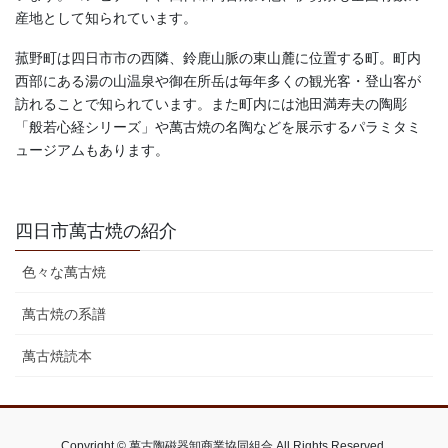
産地として知られています。
菰野町は四日市市の西隣、鈴鹿山脈の東山麓に位置する町。町内
西部にある湯の山温泉や御在所岳は毎年多くの観光客・登山客が
訪れることで知られています。また町内には池田満寿夫の陶彫
「般若心経シリーズ」や萬古焼の名陶などを展示するパラミタミ
ュージアムもあります。
四日市萬古焼の紹介
色々な萬古焼
萬古焼の系譜
萬古焼読本
Copyright © 萬古陶磁器卸商業協同組合 All Rights Reserved.