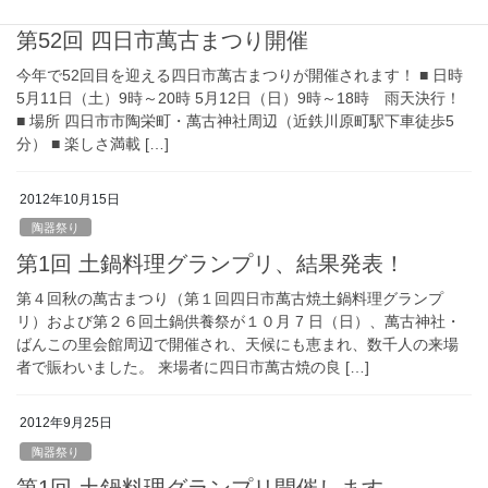
陶器祭り
第52回 四日市萬古まつり開催
今年で52回目を迎える四日市萬古まつりが開催されます！ ■ 日時
5月11日（土）9時～20時 5月12日（日）9時～18時 雨天決行！
■ 場所 四日市市陶栄町・萬古神社周辺（近鉄川原町駅下車徒歩5
分） ■ 楽しさ満載 […]
2012年10月15日
陶器祭り
第1回 土鍋料理グランプリ、結果発表！
第４回秋の萬古まつり（第１回四日市萬古焼土鍋料理グランプ
リ）および第２６回土鍋供養祭が１０月 7 日（日）、萬古神社・
ばんこの里会館周辺で開催され、天候にも恵まれ、数千人の来場
者で賑わいました。 来場者に四日市萬古焼の良 […]
2012年9月25日
陶器祭り
第1回 土鍋料理グランプリ開催します