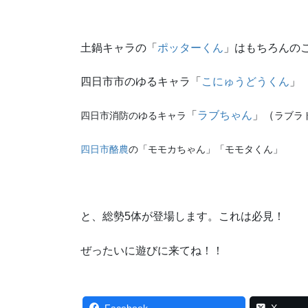
土鍋キャラの「
ポッターくん
」はもちろんの
四日市市のゆるキャラ「
こにゅうどうくん
」
「
ラブちゃん
」（
四日市消防のゆるキャラ
ラブラ
四日市酪農
の「モモカちゃん」「モモタくん」
と、総勢5体が登場します。これは必見！
ぜったいに遊びに来てね！！
Facebook
X