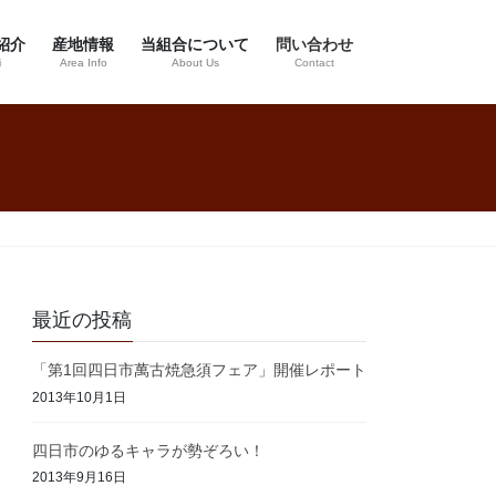
紹介
産地情報
当組合について
問い合わせ
i
Area Info
About Us
Contact
最近の投稿
「第1回四日市萬古焼急須フェア」開催レポート
2013年10月1日
四日市のゆるキャラが勢ぞろい！
2013年9月16日