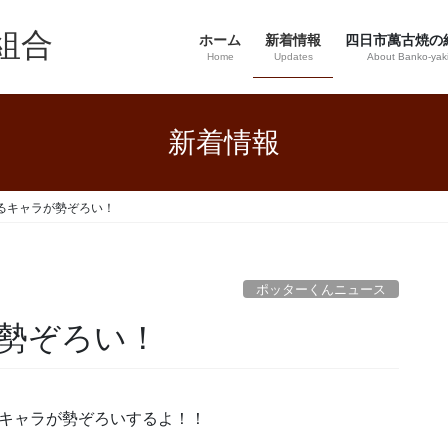
組合
ホーム
新着情報
四日市萬古焼の
Home
Updates
About Banko-yak
新着情報
るキャラが勢ぞろい！
ポッターくんニュース
勢ぞろい！
キャラが勢ぞろいするよ！！