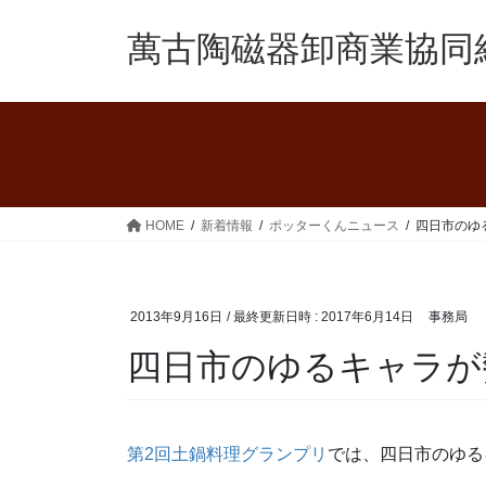
コ
ナ
ン
ビ
萬古陶磁器卸商業協同
テ
ゲ
ン
ー
ツ
シ
へ
ョ
ス
ン
キ
に
ッ
移
HOME
新着情報
ポッターくんニュース
四日市のゆ
プ
動
2013年9月16日
/ 最終更新日時 :
2017年6月14日
事務局
四日市のゆるキャラが
第2回土鍋料理グランプリ
では、四日市のゆる